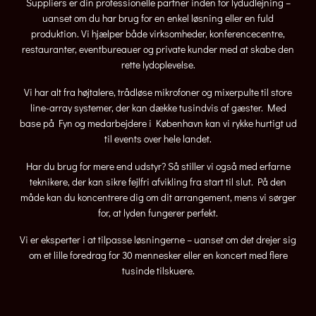
Suppliers er din professionelle partner inden for lydudlejning –
uanset om du har brug for en enkel løsning eller en fuld
produktion. Vi hjælper både virksomheder, konferencecentre,
restauranter, eventbureauer og private kunder med at skabe den
rette lydoplevelse.
Vi har alt fra højtalere, trådløse mikrofoner og mixerpulte til store
line-array systemer, der kan dække tusindvis af gæster. Med
base på Fyn og medarbejdere i København kan vi rykke hurtigt ud
til events over hele landet.
Har du brug for mere end udstyr? Så stiller vi også med erfarne
teknikere, der kan sikre fejlfri afvikling fra start til slut. På den
måde kan du koncentrere dig om dit arrangement, mens vi sørger
for, at lyden fungerer perfekt.
Vi er eksperter i at tilpasse løsningerne – uanset om det drejer sig
om et lille foredrag for 30 mennesker eller en koncert med flere
tusinde tilskuere.