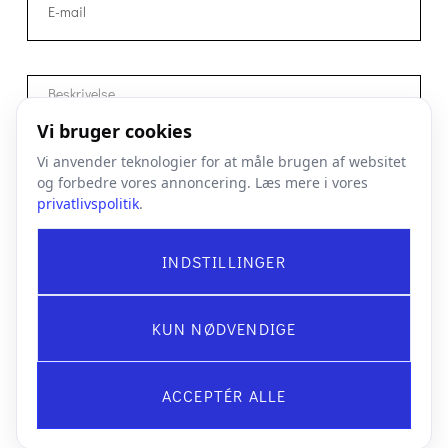
Vi bruger cookies
Vi anvender teknologier for at måle brugen af websitet
og forbedre vores annoncering. Læs mere i vores
privatlivspolitik
.
Kontakt Suppliers
INDSTILLINGER
Email
Telefon
(+45)
Fyn
Agertoften 1,
København
Gyngemose
info@supplier
7174 4000
5550 Langeskov
Parkvej 84, 2860 Søborg
s.dk
KUN NØDVENDIGE
ACCEPTÉR ALLE