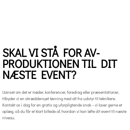
Hos Suppliers kan du trygt overlade hele produktionen til os. Vi rådgiver
om de rigtige løsninger, leverer og opstiller udstyret, og sikrer at alt
fungerer, mens dit event er i gang. Kort sagt: Vi leverer alt, hvad du skal
bruge til en komplet AV-produktion – skræddersyet til dit behov.
SKAL VI STÅ FOR AV-
PRODUKTIONEN TIL DIT
NÆSTE EVENT?
Uanset om det er møder, konferencer, foredrag eller præsentationer,
tilbyder vi en skræddersyet løsning med alt fra udstyr til teknikere.
Kontakt os i dag for en gratis og uforpligtende snak – vi laver gerne et
oplæg, så du får et klart billede af, hvordan vi kan løfte dit event til næste
niveau.