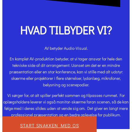
HVAD TILBYDER VI?
AV betyder Audio-Visual.
En komplet AV-produktion betyder, at vi tager ansvar for hele den
tekniske side af dit arrangement. Uanset om det er en mindre
præsentation eller en stor konference, kan vi stille med alt udstyr:
skærme eller projektorer i flere størrelser, lydanlæg, mikrofoner,
belysning og scenepodier.
Vi sørger for, at alt spiller perfekt sammen og tilpasses rummet. For
oplægsholdere leverer vi også monitor-skærme foran scenen, så de kan
følge med i deres slides uden at vende sig om. Det giver en langt mere
professionel præsentation og en bedre oplevelse for publikum.
START SNAKKEN MED OS