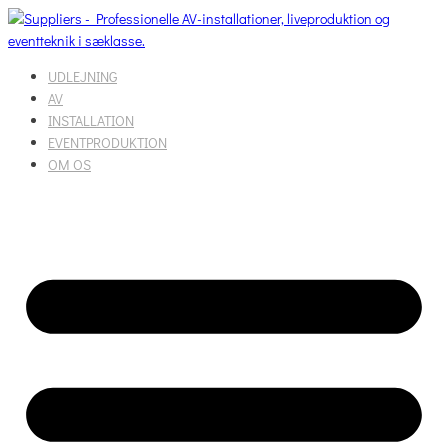
UDLEJNING
AV
INSTALLATION
EVENTPRODUKTION
OM OS