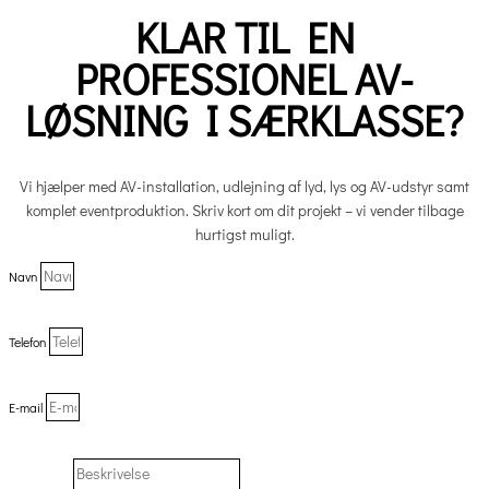
KLAR TIL EN
PROFESSIONEL AV-
LØSNING I SÆRKLASSE?
Vi hjælper med AV-installation, udlejning af lyd, lys og AV-udstyr samt
komplet eventproduktion. Skriv kort om dit projekt – vi vender tilbage
hurtigst muligt.
Navn
Telefon
E-mail